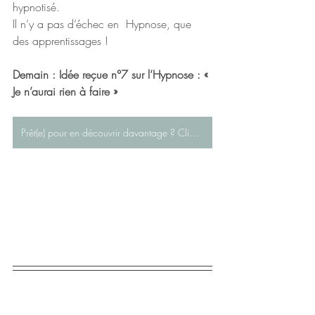
hypnotisé. 
Il n’y a pas d’échec en  Hypnose, que 
des apprentissages !
Demain : Idée reçue n°7 sur l’Hypnose : « 
Je n’aurai rien à faire »
Prêt(e) pour en découvrir davantage ? Cliquez ici