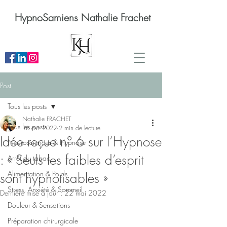
HypnoSamiens Nathalie Frachet
Post
Tous les posts
Nathalie FRACHET
Tous les posts
16 avr. 2022
2 min de lecture
Idée reçue n° 6 sur l’Hypnose
Neurosciences & Hypnose
: « Seuls les faibles d’esprit
Arrêt du tabac
Alimentation & Poids
sont hypnotisables »
Stress, Anxiété & Sommeil
Dernière mise à jour :
22 mai 2022
Douleur & Sensations
Préparation chirurgicale