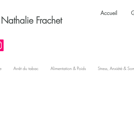
Accueil
Q
Nathalie Frachet
e
Arrêt du tabac
Alimentation & Poids
Stress, Anxiété & So
s & TOC
Confiance & Performance
Éthique & Métier