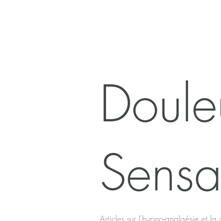
Doule
Sensa
Articles sur l'hypno-analgésie et la