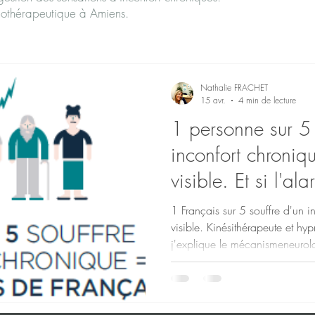
nothérapeutique à Amiens.
Nathalie FRACHET
15 avr.
4 min de lecture
1 personne sur 5 
inconfort chroniq
visible. Et si l'ala
problème — pas l
1 Français sur 5 souffre d'un i
visible. Kinésithérapeute et h
j'explique le mécanismeneurol
complémentaires.