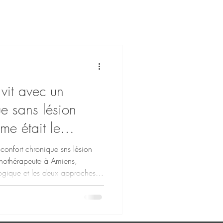
vit avec un
ue sans lésion
rme était le
e feu ?
nconfort chronique sns lésion
ypnothérapeute à Amiens,
ogique et les deux approches