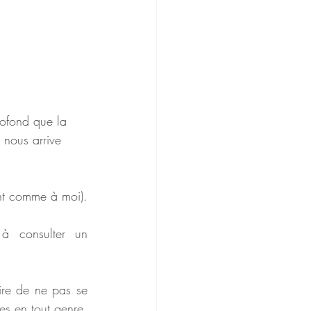
rofond que la 
 nous arrive 
 
ent comme à moi).
à consulter un 
ire de ne pas se 
s en tout genre, 