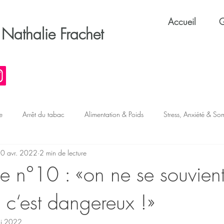
Accueil
Q
Nathalie Frachet
e
Arrêt du tabac
Alimentation & Poids
Stress, Anxiété & So
0 avr. 2022
2 min de lecture
s & TOC
Confiance & Performance
Éthique & Métier
ue n°10 : «on ne se souvien
 c‘est dangereux !»
i 2022