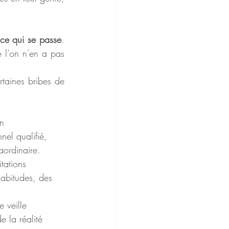
 ce qui se passe
. 
 l’on n’en a pas 
on
nel qualifié,
aordinaire.
itations
habitudes, des
e veille
e la réalité