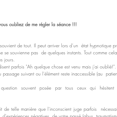
vous oubliez de me régler la séance !!!
souvient de tout. Il peut arriver lors d’un  état hypnotique p
e se souvienne pas  de quelques instants. Tout comme cela
s jours.
sent parfois "Ah quelque chose est venu mais j'ai oublié!".
au passage suivant ou l'élément reste inaccessible (au  pati
 question souvent posée par tous ceux qui hésitent 
it de telle manière que l'inconscient juge parfois  nécessa
, d'expériences négatives  de votre passé (abus, traumatisme