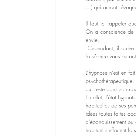
...) qui auront  évoqu
Il faut ici rappeler 
On a conscience de po
envie.
 Cependant, il arrive d’être si détendu(e) et absorbé par vos perceptions que certaines bribes de 
la séance vous auron
L’hypnose n’est en fai
psychothérapeutique. A
qui reste dans son cad
En effet, l’état hypno
habituelles de ses pe
idées toutes faites ac
d’épanouissement ou d’a
habituel s’effacent lo