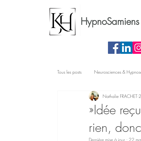
HypnoSamiens 
Tous les posts
Neurosciences & Hypnos
Nathalie FRACHET
2
Préparation chirurgicale
Phobie
»Idée reç
rien, donc
Dernière mise à jour :
22 ma