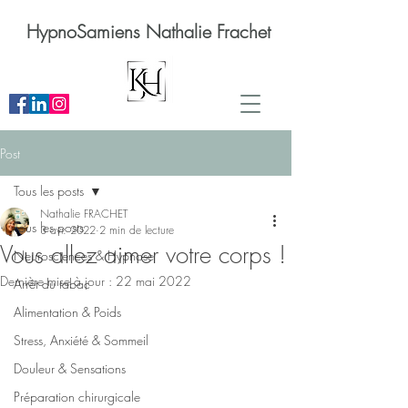
HypnoSamiens Nathalie Frachet
Post
Tous les posts
Nathalie FRACHET
Tous les posts
3 avr. 2022
2 min de lecture
Vous allez aimer votre corps !
Neurosciences & Hypnose
Dernière mise à jour :
22 mai 2022
Arrêt du tabac
Alimentation & Poids
Stress, Anxiété & Sommeil
Douleur & Sensations
Préparation chirurgicale