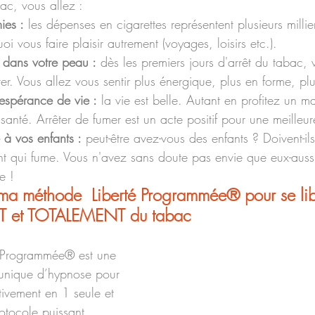
ac, vous allez : 
ies :
 les dépenses en cigarettes représentent plusieurs millie
i vous faire plaisir autrement (voyages, loisirs etc.).
 dans votre peau :
 dès les premiers jours d'arrêt du tabac, 
irer. Vous allez vous sentir plus énergique, plus en forme, pl
espérance de vie :
 la vie est belle. Autant en profitez un 
santé. Arrêter de fumer est un acte positif pour une meilleur
 à vos enfants :
 peut-être avez-vous des enfants ? Doivent-i
t qui fume. Vous n'avez sans doute pas envie que eux-aussi
e ! 
ma méthode  Liberté Programmée® pour se lib
 et TOTALEMENT du tabac
 Programmée® est une 
unique d’hypnose pour 
itivement en 1 seule et 
tocole puissant 