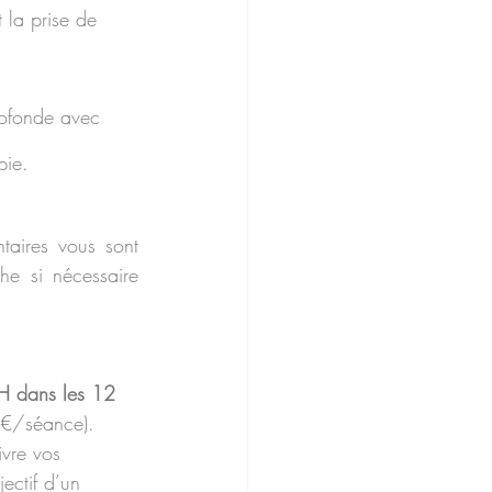
 la prise de 
profonde avec 
pie.
taires vous sont 
e si nécessaire 
H dans les 12 
90€/séance).
ivre vos 
ectif d’un 