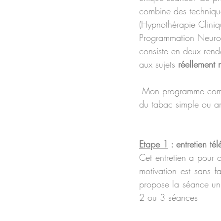
combine des techniqu
(Hypnothérapie Clini
Programmation Neuro-L
consiste en deux rend
aux sujets 
réellement 
 Mon programme comprend plusieurs étapes et peut s'adapter en fonction de vos objectifs (arrêt 
du tabac simple ou ar
Etape 1
 : entretien t
Cet entretien a pour o
motivation est sans f
propose la séance uni
2 ou 3 séances