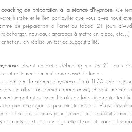
et coaching de préparation à la séance d'hypnose. 
Ce tem
votre histoire et le lien particulier que vous avez noué avec
amme de préparation à l'arrêt du tabac (21 jours d'Audi
à télécharger, nouveaux ancrages à mettre en place, etc...)
entretien, on réalise un test de suggestibilité. 
hypnose. 
Avant celle-ci : debriefing sur les 21 jours de
nts ont nettement diminué voire cessé de fumer
.
ous réalisons la séance d'hypnose. 1h à 1h30 voire plus su
nose vous allez transformer chaque envie, chaque moment d
venir important qui y est lié afin de faire disparaître tout lie
otre première cigarette peut être transformé. Vous allez édu
 ses meilleures ressources pour parvenir à être définitivement
s moments de stress sans cigarette et surtout, vous allez ré