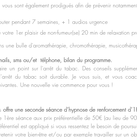
s vous sont également prodigués afin de prévenir notamment
outer pendant 7 semaines, + 1 audios urgence
re votre 1er plaisir de non-fumeur(se) 20 min de relaxation 
s une bulle d'aromathérapie, chromothérapie, musicothéra
 mails, sms ou/et  télphone, bilan du programme.
ire un point sur l'arrêt du tabac. Des conseils supplémen
'arrêt du tabac soit durable. Je vous suis, et vous coach
uivantes. Une nouvelle vie commence pour vous !
s 
offre une seconde séance d’hypnose de renforcement d’1
tre 1ère séance aux prix préférentielle de 50€ (au lieu de 
férentiel est appliqué si vous ressentez le besoin de poursu
etenir votre bien-être et/ou par exemple travailler sur un obj