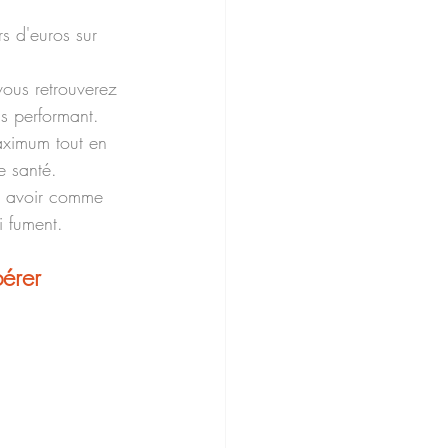
rs d'euros sur 
vous retrouverez 
us performant. 
maximum tout en 
e santé. 
ls avoir comme 
 fument. 
érer 