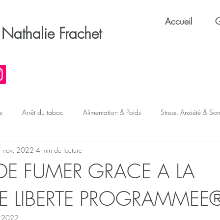
Accueil
Q
Nathalie Frachet
e
Arrêt du tabac
Alimentation & Poids
Stress, Anxiété & So
 nov. 2022
4 min de lecture
s & TOC
Confiance & Performance
Éthique & Métier
 DE FUMER GRACE A LA
 LIBERTE PROGRAMMEE
. 2022