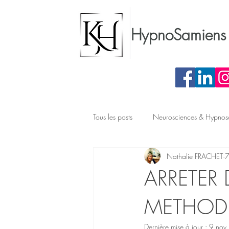
HypnoSamiens 
Tous les posts
Neurosciences & Hypnos
Nathalie FRACHET
7
Préparation chirurgicale
Phobie
ARRETER
METHODE
Dernière mise à jour :
9 nov