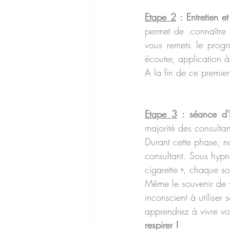
Etape 2
 : Entretien 
permet de
.connaître 
vous remets le progr
écouter, application 
A la fin de ce premier 
Etape 3
 : séance d'
majorité des consulta
Durant cette phase, n
consultant. Sous hyp
cigarette », chaque sou
Même le souvenir de v
inconscient à utiliser
apprendrez à vivre vo
respirer !