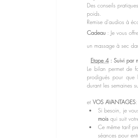
Des conseils pratique
poids.
Remise d'audios à éc
Cadeau
 : Je vous off
un massage à sec dan
Etape 4
 : Suivi par
Le bilan permet de fa
prodigués pour que l
durant les semaines s
et 
VOS AVANTAGES
:
Si besoin, je vou
mois
 qui suit vo
Ce même tarif pré
séances pour entr