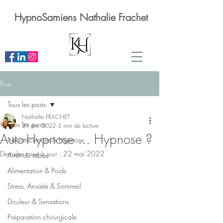
HypnoSamiens Nathalie Frachet
Post
Tous les posts
Nathalie FRACHET
Tous les posts
21 avr. 2022
5 min de lecture
Auto-Hypnose ... Hypnose ?
Neurosciences & Hypnose
Dernière mise à jour :
22 mai 2022
Arrêt du tabac
Alimentation & Poids
Stress, Anxiété & Sommeil
Douleur & Sensations
Préparation chirurgicale