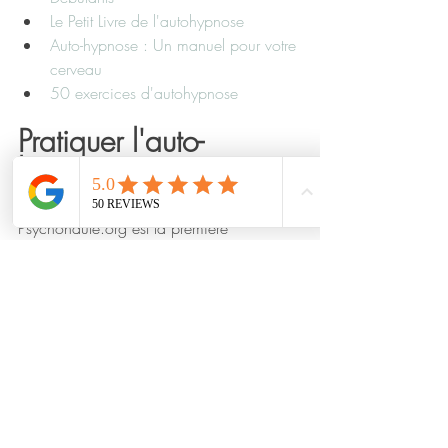
Le Petit Livre de l'autohypnose
Auto-hypnose : Un manuel pour votre 
cerveau
50 exercices d'autohypnose
Pratiquer l'auto-
hypnose avec 
Psychonaute
Psychonaute.org est la première 
plateforme pédagogique en ligne de 
contenus pour apprendre
l’auto-hypnose. Accompagnés de deux 
spécialistes dans le domaine, Kevin Finel, 
Directeur de
l’Académie d’hypnose l’A.R.C.H.E.
et de 
Bruno Surace, formateur à l’A.R.C.H.E.,
les Psychonautes découvrent chaque mois 
un nouveau thème, une nouvelle 