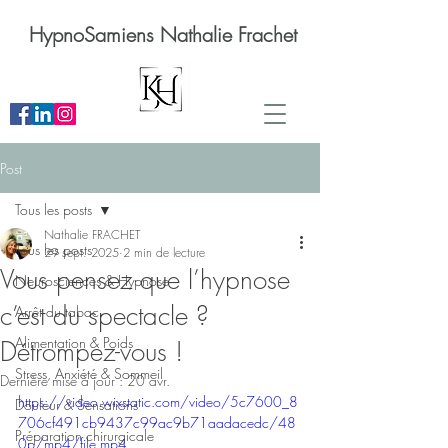
HypnoSamiens Nathalie Frachet
Post
Tous les posts
Nathalie FRACHET
Tous les posts
29 sept. 2025
2 min de lecture
Vous pensez que l’hypnose
Neurosciences & Hypnose
c’est du spectacle ?
Arrêt du tabac
Alimentation & Poids
Détrompez-vous !
Stress, Anxiété & Sommeil
Dernière mise à jour :
20 avr.
https://video.wixstatic.com/video/5c7600_8
Douleur & Sensations
706cf491cb9437c99ac9b71aadacedc/48
Préparation chirurgicale
0p/mp4/file.mp4