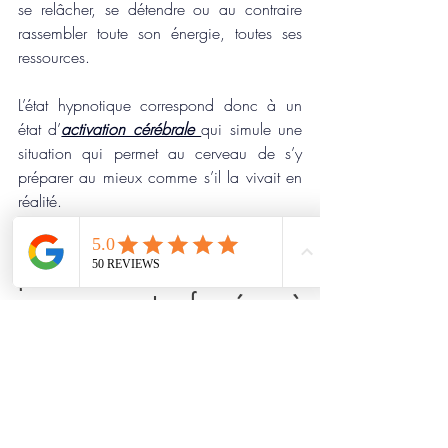
se relâcher, se détendre ou au contraire 
rassembler toute son énergie, toutes ses 
ressources.
L’état hypnotique correspond donc à un 
état d’
activation cérébrale 
qui simule une 
situation qui permet au cerveau de s’y 
préparer au mieux comme s’il la vivait en 
réalité.
Vous recherchez une 
professionnelle de santé 
reconnue et formée à 
l'hypnose thérapeutique ?
https://video.wixstatic.com/video/5c7600_e
63b8a4070544088891ca811995406a2/
1080p/mp4/file.mp4