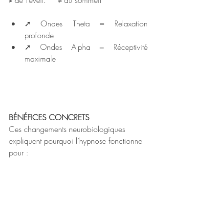
≠ de l'eveil.     ≠ du sommeil
➚ Ondes Theta = Relaxation 
profonde
➚ Ondes Alpha = Réceptivité 
maximale
BÉNÉFICES CONCRETS 
Ces changements neurobiologiques 
expliquent pourquoi l’hypnose fonctionne 
pour :