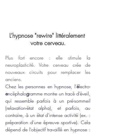
L’hypnose "rewire" littéralement 
votre cerveau.
Plus fort encore : elle stimule la 
neuroplasticité. Votre cerveau crée de 
nouveaux circuits pour remplacer les 
anciens.
Chez les personnes en hypnose, l'
é
lectro-
e
ncéphalo
g
ramme
 montre un tracé d’éveil, 
qui ressemble parfois à un pré-sommeil 
(relaxation-état alpha), et parfois, au 
contraire, à un état d’intense activité (ex. : 
préparation d’une épreuve sportive). Cela 
dépend de l’objectif travaillé en hypnose : 