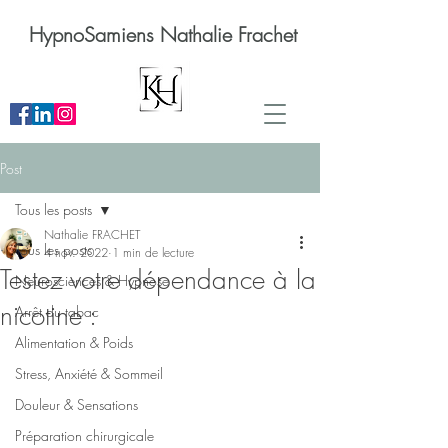
HypnoSamiens Nathalie Frachet
Post
Tous les posts
Nathalie FRACHET
Tous les posts
4 nov. 2022
1 min de lecture
Testez votre dépendance à la
Neurosciences & Hypnose
nicotine :
Arrêt du tabac
Alimentation & Poids
Stress, Anxiété & Sommeil
Douleur & Sensations
Préparation chirurgicale