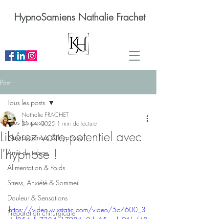
HypnoSamiens Nathalie Frachet
Post
Tous les posts
Nathalie FRACHET
Tous les posts
21 avr. 2025
1 min de lecture
Libérez votre potentiel avec
Neurosciences & Hypnose
l'hypnose !
Arrêt du tabac
Alimentation & Poids
Stress, Anxiété & Sommeil
Douleur & Sensations
https://video.wixstatic.com/video/5c7600_3
Préparation chirurgicale