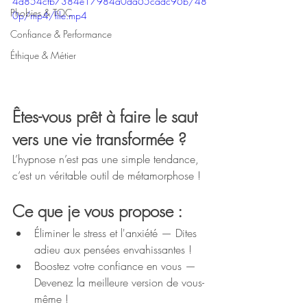
4d854cfb7384e17984a0da65cadc96b/48
Phobies & TOC
0p/mp4/file.mp4
Confiance & Performance
Éthique & Métier
Êtes-vous prêt à faire le saut 
vers une vie transformée ? 
L’hypnose n’est pas une simple tendance, 
c’est un véritable outil de métamorphose !
Ce que je vous propose :
Éliminer le stress et l'anxiété — Dites 
adieu aux pensées envahissantes !
Boostez votre confiance en vous — 
Devenez la meilleure version de vous-
même !