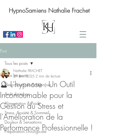
HypnoSamiens Nathalie Frachet
Post
Tous les posts
Nathalie FRACHET
Tous les posts
27 févr. 2025
2 min de lecture
🔮 L'hypnose : Un Outil
Neurosciences & Hypnose
Incontournable pour la
Arrêt du tabac
Alimentation & Poids
Gestion du Stress et
Stress, Anxiété & Sommeil
l'Amélioration de la
Douleur & Sensations
Performance Professionnelle !
Préparation chirurgicale