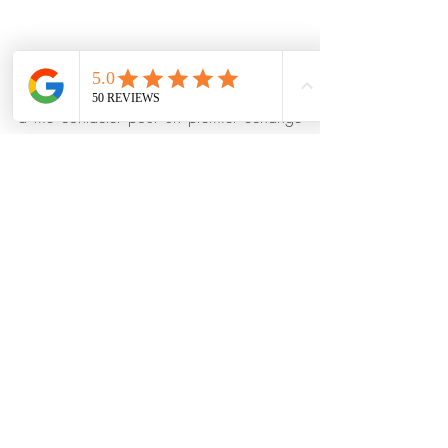
Envie de découvrir les bienfaits de 
l’hypnose sur vous-même ? N’hésitez pas 
à me contacter pour un premier échange 
ou pour réserver une séance d'essai. C'est 
l’occasion d'explorer ensemble comment 
l’hypnose peut transformer votre vie 
professionnelle !
🌟 Prenez le contrôle de votre stress et 
boostez votre performance dès 
aujourd'hui ! 🌟