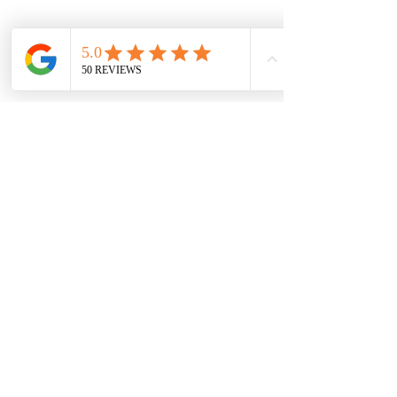
Rappelons-nous que changer, c’est 
possible et cela ne nécessite pas une 
volonté inébranlable. Ce dont nous avons 
besoin, c’est d’une volonté d'explorer, de 