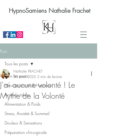
HypnoSamiens Nathalie Frachet
Post
Tous les posts
Nathalie FRACHET
Tous les posts
30 mars 2025
3 min de lecture
J'ai aucune volonté ! Le
Neurosciences & Hypnose
Mythe de la Volonté
Arrêt du tabac
Alimentation & Poids
Stress, Anxiété & Sommeil
Douleur & Sensations
Préparation chirurgicale