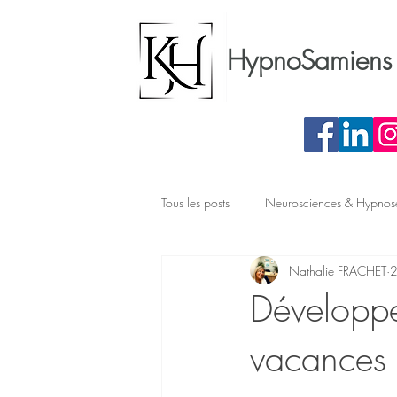
HypnoSamiens 
Tous les posts
Neurosciences & Hypnos
Nathalie FRACHET
2
Préparation chirurgicale
Phobie
Développer
vacances