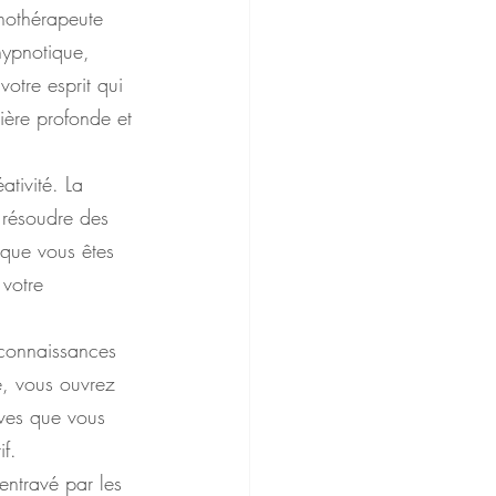
nothérapeute 
hypnotique, 
otre esprit qui 
ière profonde et 
tivité. La 
à résoudre des 
sque vous êtes 
 votre 
 connaissances 
e, vous ouvrez 
ves que vous 
if.
entravé par les 