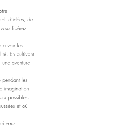
otre 
pli d’idées, de 
 vous libérez 
 à voir les 
ité. En cultivant 
n une aventure 
é pendant les 
re imagination 
cru possibles. 
oussées et où 
qui vous 