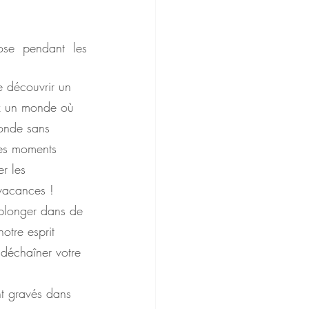
ose pendant les 
e découvrir un 
ez un monde où 
bonde sans 
des moments 
r les 
 vacances !
 plonger dans de 
otre esprit 
 déchaîner votre 
nt gravés dans 