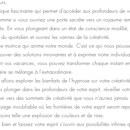
urs.
tique fascinante qui permet d’accéder aux profondeurs de v
omme si vous ouvriez une porte secrète vers un royaume rem
ités. En vous plongeant dans un état de conscience modifié,
s du quotidien et ouvrez les vannes de la créativité.
orce motrice qui anime notre monde. C’est ce qui nous pousse
ouver des solutions innovantes et à exprimer notre individual
ant vos vacances, vous pouvez transformer chaque instant e
aire se mélange à l’extraordinaire.
 allons explorer les bienfaits de l’hypnose sur votre créativit
plonger dans les profondeurs de votre esprit, réveiller vot
er vers des sommets de créativité que vous n’auriez jamais 
age inoubliable où les frontières de votre esprit seront rep
ouira telle une explosion de couleurs et de rires.
ien et laissez votre esprit s’ouvrir aux possibilités infinies 