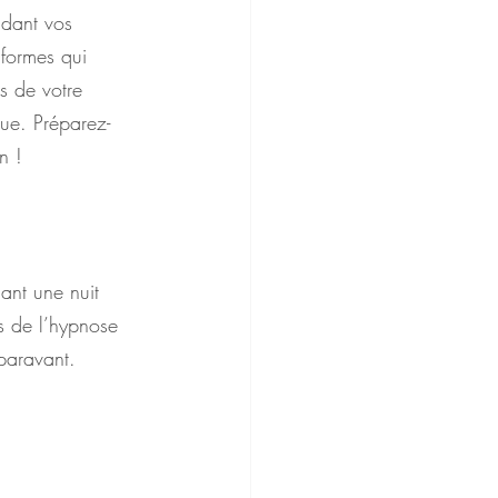
ndant vos 
 formes qui 
s de votre 
que. Préparez-
n !
dant une nuit 
s de l’hypnose 
paravant.