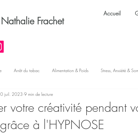
Accueil
Q
Nathalie Frachet
e
Arrêt du tabac
Alimentation & Poids
Stress, Anxiété & So
0 juil. 2023
9 min de lecture
s & TOC
Confiance & Performance
Éthique & Métier
 votre créativité pendant v
 grâce à l'HYPNOSE