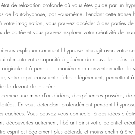
n état de relaxation profonde où vous êtes guidé par un hyp
cas de l’auto-hypnose, par vous-même. Pendant cette transe 
à votre imagination, vous pouvez accéder à des parties de v
s de portée et vous pouvez explorer votre créativité de man
i vous expliquer comment l’hypnose interagit avec votre créa
e qui alimente votre capacité à générer de nouvelles idées, 
originale et à penser de manière non conventionnelle. Lor
e, votre esprit conscient s’éclipse légèrement, permettant à
re le devant de la scène.
t comme une mine d’or d’idées, d’expériences passées, de
ploitées. En vous détendant profondément pendant l’hypnos
ses cachées. Vous pouvez vous connecter à des idées créati
is découvertes autrement, libérant ainsi votre potentiel créat
re esprit est également plus détendu et moins enclin à être 