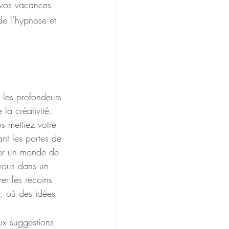
r vos vacances 
de l’hypnose et 
 les profondeurs 
la créativité. 
s mettiez votre 
nt les portes de 
ler un monde de 
-vous dans un 
er les recoins 
t, où des idées 
ux suggestions 