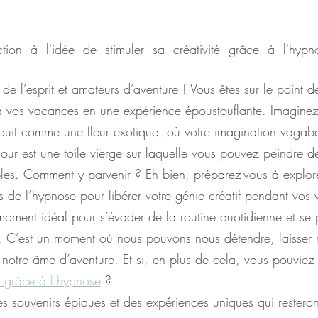
ction à l'idée de stimuler sa créativité grâce à l'hypn
e l’esprit et amateurs d’aventure ! Vous êtes sur le point d
ra vos vacances en une expérience époustouflante. Imagin
anouit comme une fleur exotique, où votre imagination vaga
 jour est une toile vierge sur laquelle vous pouvez peindre 
les. Comment y parvenir ? Eh bien, préparez-vous à explore
és de l’hypnose pour libérer votre génie créatif pendant vos
moment idéal pour s’évader de la routine quotidienne et se
. C’est un moment où nous pouvons nous détendre, laisser n
 notre âme d’aventure. Et si, en plus de cela, vous pouviez
 grâce à l’hypnose
 ? 
es souvenirs épiques et des expériences uniques qui restero