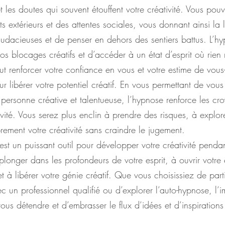
et les doutes qui souvent étouffent votre créativité. Vous pou
 extérieurs et des attentes sociales, vous donnant ainsi la l
audacieuses et de penser en dehors des sentiers battus. L’h
s blocages créatifs et d’accéder à un état d’esprit où rien 
ut renforcer votre confiance en vous et votre estime de vou
ur libérer votre potentiel créatif. En vous permettant de vous
ersonne créative et talentueuse, l’hypnose renforce les cro
tivité. Vous serez plus enclin à prendre des risques, à explor
brement votre créativité sans craindre le jugement.
st un puissant outil pour développer votre créativité penda
 plonger dans les profondeurs de votre esprit, à ouvrir votre 
 et à libérer votre génie créatif. Que vous choisissiez de par
un professionnel qualifié ou d’explorer l’auto-hypnose, l’i
 vous détendre et d’embrasser le flux d’idées et d’inspiratio