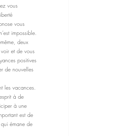
vez vous 
iberté 
ypnose vous 
n’est impossible.
s-même, deux 
 voir et de vous 
yances positives 
er de nouvelles 
nt les vacances. 
esprit à de 
ticiper à une 
mportant est de 
ns qui émane de 